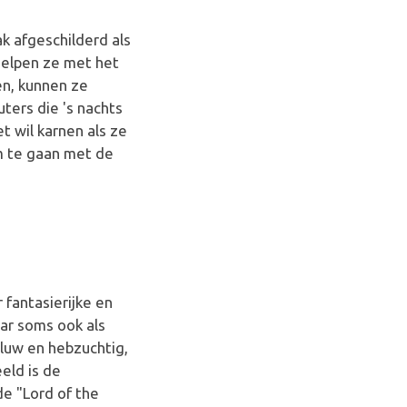
k afgeschilderd als
helpen ze met het
en, kunnen ze
ters die 's nachts
t wil karnen als ze
m te gaan met de
 fantasierijke en
ar soms ook als
sluw en hebzuchtig,
eld is de
de "Lord of the