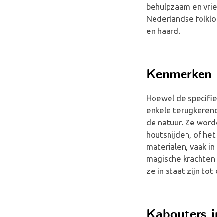
behulpzaam en vrien
Nederlandse folkl
en haard.
Kenmerken 
Hoewel de specifiek
enkele terugkerend
de natuur. Ze word
houtsnijden, of he
materialen, vaak i
magische krachten 
ze in staat zijn to
Kabouters i