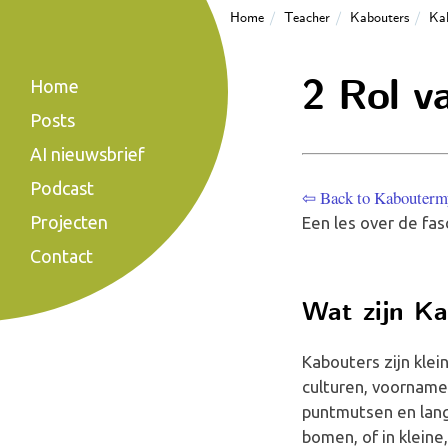
Home
Teacher
Kabouters
Kab
2 Rol v
Home
Posts
AI nieuwsbrief
Podcast
⇦ Back to Kaboutermyt
Projecten
Een les over de fas
Contact
Wat zijn Ka
Kabouters zijn klei
culturen, voorname
puntmutsen en lang
bomen, of in kleine