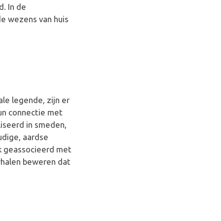
. In de
de wezens van huis
le legende, zijn er
hun connectie met
iseerd in smeden,
udige, aardse
ak geassocieerd met
erhalen beweren dat