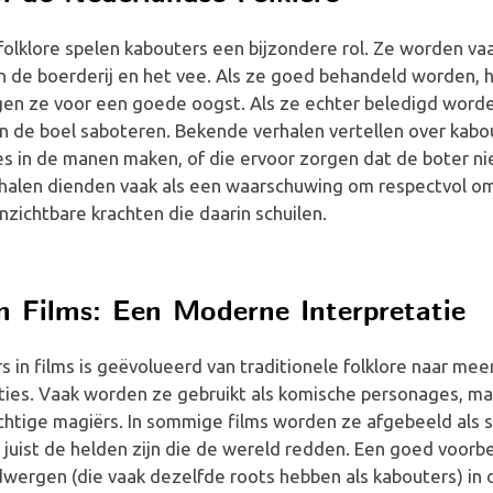
folklore spelen kabouters een bijzondere rol. Ze worden vaa
 de boerderij en het vee. Als ze goed behandeld worden, 
en ze voor een goede oogst. Als ze echter beledigd word
n de boel saboteren. Bekende verhalen vertellen over kabou
s in de manen maken, of die ervoor zorgen dat de boter nie
rhalen dienden vaak als een waarschuwing om respectvol o
zichtbare krachten die daarin schuilen.
n Films: Een Moderne Interpretatie
s in films is geëvolueerd van traditionele folklore naar meer
ties. Vaak worden ze gebruikt als komische personages, ma
chtige magiërs. In sommige films worden ze afgebeeld als 
e juist de helden zijn die de wereld redden. Een goed voorbe
dwergen (die vaak dezelfde roots hebben als kabouters) in 