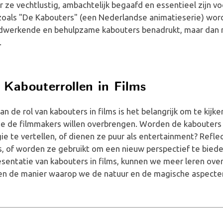
ar ze vechtlustig, ambachtelijk begaafd en essentieel zijn v
 zoals "De Kabouters" (een Nederlandse animatieserie) wor
dwerkende en behulpzame kabouters benadrukt, maar dan
.
 Kabouterrollen in Films
van de rol van kabouters in films is het belangrijk om te kijk
e de filmmakers willen overbrengen. Worden de kabouters
ie te vertellen, of dienen ze puur als entertainment? Refle
s, of worden ze gebruikt om een nieuw perspectief te bieden
resentatie van kabouters in films, kunnen we meer leren ove
en de manier waarop we de natuur en de magische aspecten