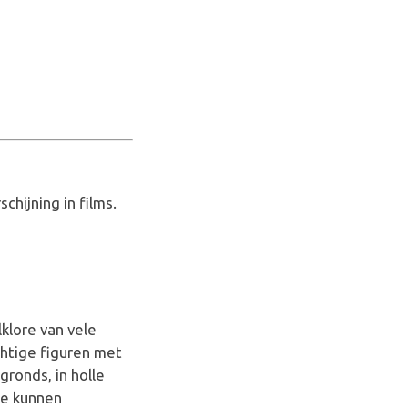
hijning in films.
lklore van vele
chtige figuren met
ronds, in holle
 ze kunnen