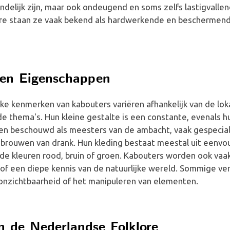
delijk zijn, maar ook ondeugend en soms zelfs lastigvallend
ore staan ze vaak bekend als hardwerkende en beschermen
en Eigenschappen
e kenmerken van kabouters variëren afhankelijk van de loka
e thema's. Hun kleine gestalte is een constante, evenals 
en beschouwd als meesters van de ambacht, vaak gespecial
t brouwen van drank. Hun kleding bestaat meestal uit eenvo
n de kleuren rood, bruin of groen. Kabouters worden ook va
of een diepe kennis van de natuurlijke wereld. Sommige v
t onzichtbaarheid of het manipuleren van elementen.
n de Nederlandse Folklore