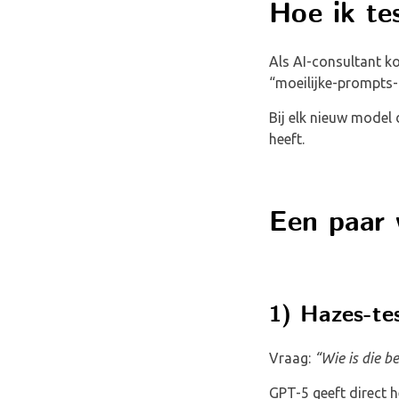
Hoe ik te
Als AI-consultant k
“moeilijke-prompts-
Bij elk nieuw model 
heeft.
Een paar 
1) Hazes-te
Vraag:
“Wie is die b
GPT-5 geeft direct 