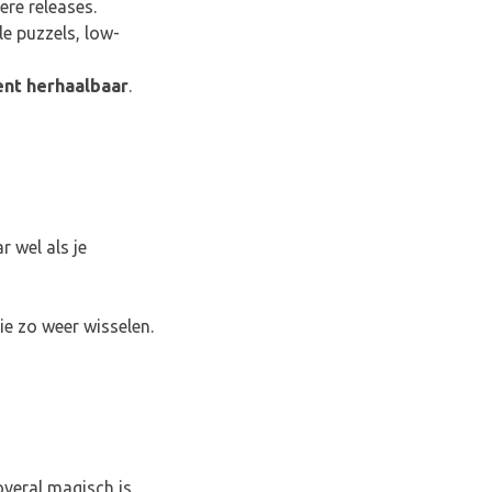
re releases.
le puzzels, low-
ent herhaalbaar
.
r wel als je
ie zo weer wisselen.
veral magisch is,