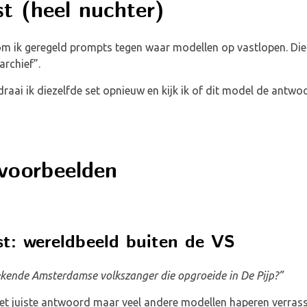
st (heel nuchter)
om ik geregeld prompts tegen waar modellen op vastlopen. Die s
archief”.
draai ik diezelfde set opnieuw en kijk ik of dit model de antw
voorbeelden
st: wereldbeeld buiten de VS
ekende Amsterdamse volkszanger die opgroeide in De Pijp?”
het juiste antwoord maar veel andere modellen haperen verras