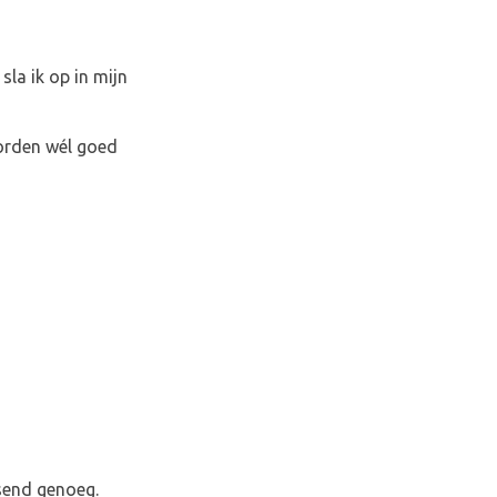
la ik op in mijn
oorden wél goed
send genoeg.