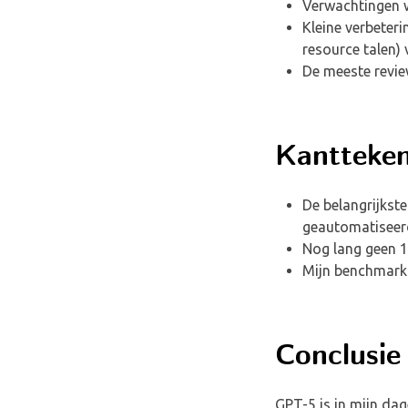
Verwachtingen w
Kleine verbeteri
resource talen) 
De meeste revi
Kantteken
De belangrijkste
geautomatiseerd
Nog lang geen 12
Mijn benchmark b
Conclusie
GPT-5 is in mijn dag