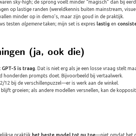
aren sky-high; de sprong voelt minder “magisch” dan bij eerde
ngen op lastige randen (wereldkennis buiten mainstream, visue
vallen minder op in demo’s, maar zijn goud in de praktijk.
ews testen
algemene
taken; mijn set is expres
lastig
en
consist
ingen (ja, ook die)
:
GPT-5 is traag
. Dat is niet erg als je een losse vraag stelt maa
 honderden prompts doet. Bijvoorbeeld bij vertaalwerk.
/12 bij de verschillenpuzzel—er is werk aan de winkel.
lijft groeien; als andere modellen versnellen, kan de kopposit
elijkse praktijk
het beste model tot nu toe
—niet omdat het o