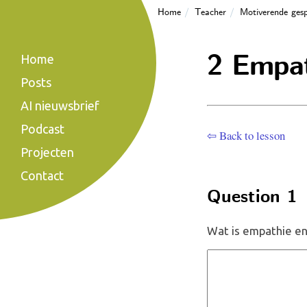
Home
Teacher
Motiverende gesp
2 Empat
Home
Posts
AI nieuwsbrief
Podcast
⇦ Back to lesson
Projecten
Contact
Question 1
Wat is empathie en