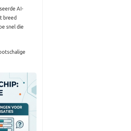
iseerde AI-
et breed
oe snel die
ootschalige