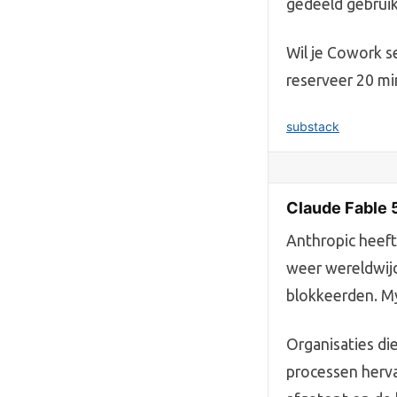
gedeeld gebruik
Wil je Cowork s
reserveer 20 min
substack
Claude Fable 
Anthropic heeft
weer wereldwijd
blokkeerden. My
Organisaties di
processen hervat