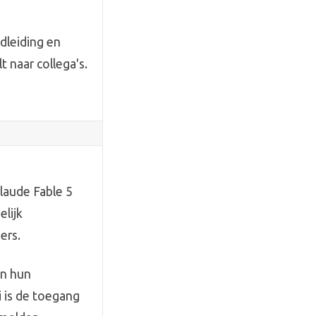
dleiding en
t naar collega's.
laude Fable 5
lijk
ers.
en hun
i is de toegang