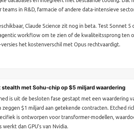
ke databases en integreert met bestaande tooling. Dat 
r teams in R&D, farmacie of andere data-intensieve secto
beschikbaar, Claude Science zit nog in beta. Test Sonnet 
gentic workflow om te zien of de kwaliteitssprong ten 
versies het kostenverschil met Opus rechtvaardigt.
 stealth met Sohu-chip op $5 miljard waardering
hed is uit de besloten fase gestapt met een waardering va
n zeggen $1 miljard aan getekende contracten. Etched ric
ecifiek is ontworpen voor transformer-modellen, waardo
s werkt dan GPU's van Nvidia.