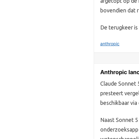
afgetopt op de
bovendien dat 
De terugkeer is 
anthropic
Anthropic lan
Claude Sonnet 5
presteert vergel
beschikbaar via
Naast Sonnet 5 
onderzoeksapp i