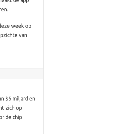
maakt de app
ren.
5 deze week op
opzichte van
n $5 miljard en
ht zich op
or de chip