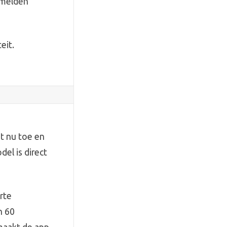
 melden
eit.
t nu toe en
del is direct
rte
n 60