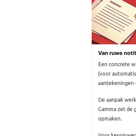
Van ruwe noti
Een concrete w
(voor automatis
aantekeningen 
De aanpak werkt
Gamma zet de g
opmaken.
Voor kenniswerk