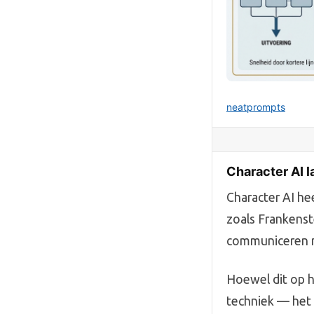
neatprompts
Character AI l
Character AI he
zoals Frankenst
communiceren m
Hoewel dit op h
techniek — het 