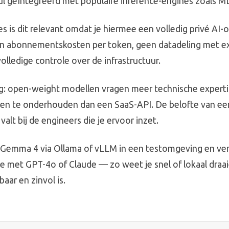
nul geïntegreerd met populaire inference-engines zoals 
es is dit relevant omdat je hiermee een volledig privé AI
 abonnementskosten per token, geen datadeling met e
olledige controle over de infrastructuur.
g: open-weight modellen vragen meer technische expert
n te onderhouden dan een SaaS-API. De belofte van een 
 valt bij de engineers die je ervoor inzet.
er Gemma 4 via Ollama of vLLM in een testomgeving en ver
e met GPT-4o of Claude — zo weet je snel of lokaal draa
baar en zinvol is.