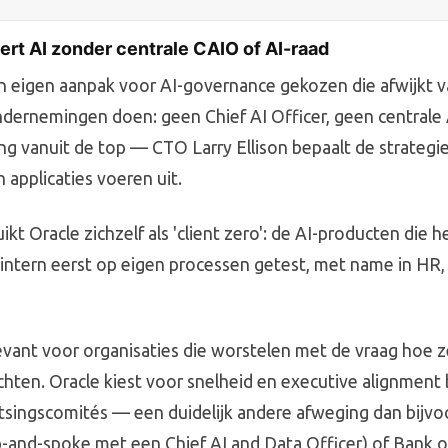
ert AI zonder centrale CAIO of AI-raad
n eigen aanpak voor AI-governance gekozen die afwijkt v
dernemingen doen: geen Chief AI Officer, geen centrale 
ing vanuit de top — CTO Larry Ellison bepaalt de strategi
n applicaties voeren uit.
kt Oracle zichzelf als 'client zero': de AI-producten die 
ntern eerst op eigen processen getest, met name in HR,
levant voor organisaties die worstelen met de vraag hoe z
chten. Oracle kiest voor snelheid en executive alignment
tsingscomités — een duidelijk andere afweging dan bijvo
-and-spoke met een Chief AI and Data Officer) of Bank o