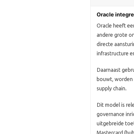
Oracle integre
Oracle heeft ee
andere grote on
directe aanstur
infrastructure e
Daarnaast gebrui
bouwt, worden i
supply chain.
Dit model is re
governance inri
uitgebreide toe
Mastercard (hub