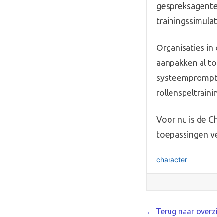
gespreksagenten
trainingssimula
Organisaties in
aanpakken al t
systeemprompt k
rollenspeltraini
Voor nu is de C
toepassingen v
character
← Terug naar overz