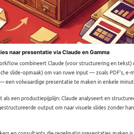
ties naar presentatie via Claude en Gamma
orkflow combineert Claude (voor structurering en teks
che slide-opmaak) om van ruwe input — zoals PDF's, e-ma
— een volwaardige presentatie te maken in enkele minut
 als een productiepijplijn: Claude analyseert en structure
estructureerde output om naar visuele slides zonder ha
ers en consultants die regelmatig presentaties maken is d