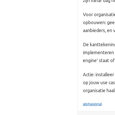
zijn vanaf dag 
Voor organisati
opbouwen: geen
aanbieders, en v
De kanttekenin
implementeren e
engine' staat of
Actie: installe
op jouw use cas
organisatie haal
alphasignal