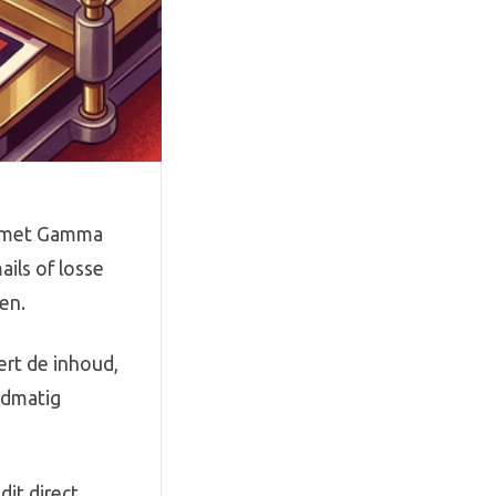
t) met Gamma
ils of losse
en.
ert de inhoud,
ndmatig
it direct