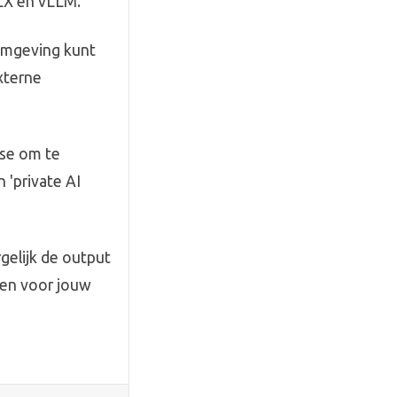
MLX en vLLM.
-omgeving kunt
xterne
ise om te
'private AI
gelijk de output
ien voor jouw