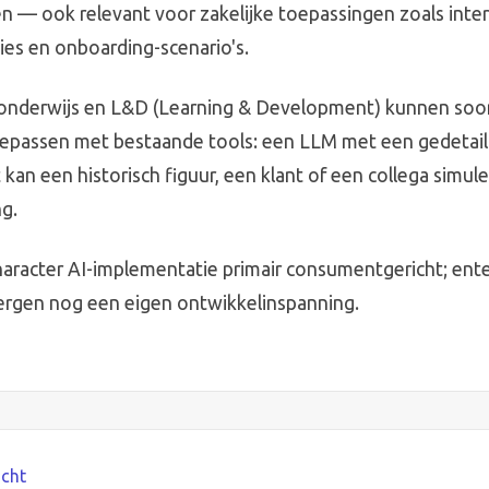
 — ook relevant voor zakelijke toepassingen zoals inter
ties en onboarding-scenario's.
 onderwijs en L&D (Learning & Development) kunnen soor
oepassen met bestaande tools: een LLM met een gedetail
an een historisch figuur, een klant of een collega simul
ng.
haracter AI-implementatie primair consumentgericht; ente
ergen nog een eigen ontwikkelinspanning.
icht