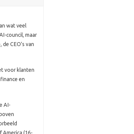
an wat veel
AI-council, maar
e, de CEO's van
het voor klanten
 finance en
e AI-
 boven
orbeeld
f America (16-