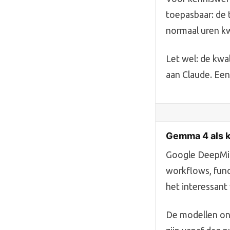
toepasbaar: de t
normaal uren kw
Let wel: de kwal
aan Claude. Een 
Gemma 4 als ke
Google DeepMin
workflows, func
het interessant 
De modellen ond