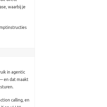
ase, waarbij je
omptinstructies
ik in agentic
 — en dat maakt
 sturen.
tion calling, en