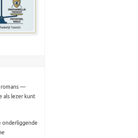
ke romans —
 als lezer kunt
de onderliggende
he