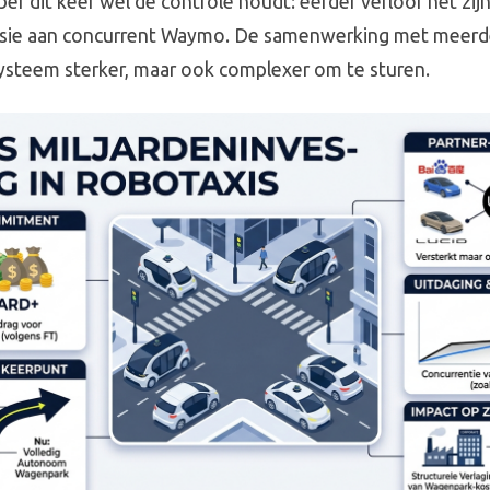
ber dit keer wel de controle houdt: eerder verloor het zij
ivisie aan concurrent Waymo. De samenwerking met meerd
ysteem sterker, maar ook complexer om te sturen.