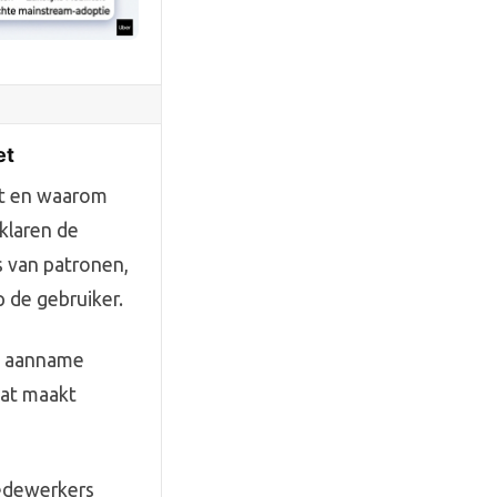
et
kt en waarom
klaren de
 van patronen,
 de gebruiker.
te aanname
 Dat maakt
medewerkers