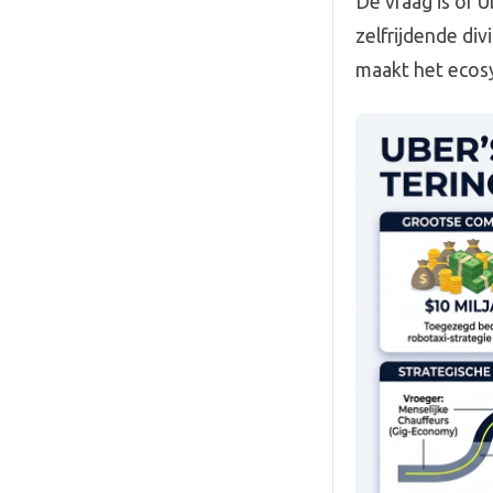
De vraag is of U
zelfrijdende d
maakt het ecos