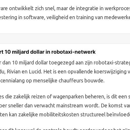
re ontwikkelt zich snel, maar de integratie in werkproc
estering in software, veiligheid en training van medewerke
t 10 miljard dollar in robotaxi-netwerk
 dan 10 miljard dollar toegezegd aan zijn robotaxi-strate
du, Rivian en Lucid. Het is een opvallende koerswijziging 
decennialang op menselijke chauffeurs bouwde.
s die zakelijk reizen of wagenparken beheren, is dit een 
er sneller dan verwacht mainstream wordt. De komst va
sten kan zakelijke mobiliteitskosten structureel beïnvloed