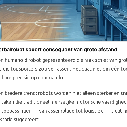
etbalrobot scoort consequent van grote afstand
n humanoid robot gepresenteerd die raak schiet van gro
e die topsporters zou verrassen. Het gaat niet om één toe
lbare precisie op commando.
een bredere trend: robots worden niet alleen sterker en sn
 taken die traditioneel menselijke motorische vaardighed
e toepassingen — van assemblage tot logistiek — is dat 
statie suggereert.