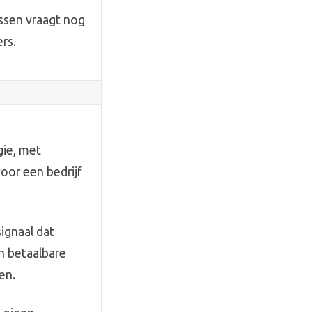
essen vraagt nog
rs.
gie, met
voor een bedrijf
signaal dat
n betaalbare
en.