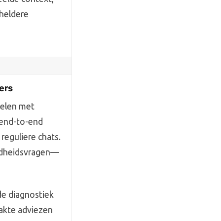
 heldere
ers
pelen met
 end-to-end
reguliere chats.
ondheidsvragen—
de diagnostiek
akte adviezen