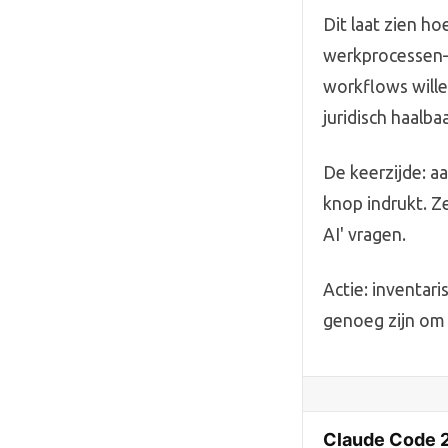
Dit laat zien h
werkprocessen—n
workflows wille
juridisch haalba
De keerzijde: a
knop indrukt. Z
AI' vragen.
Actie: inventari
genoeg zijn om 
Claude Code 2.