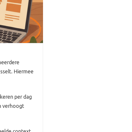
meerdere
sselt. Hiermee
 keren per dag
en verhoogt
eelde context,