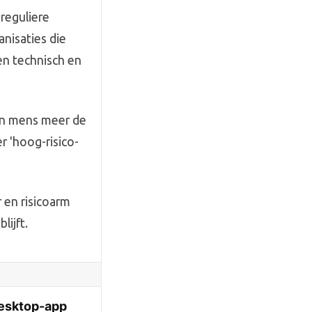
 reguliere
nisaties die
en technisch en
en mens meer de
r 'hoog-risico-
r en risicoarm
ijft.
Desktop-app