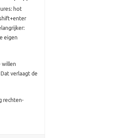
ures: hot
shift+enter
angrijker:
je eigen
 willen
Dat verlaagt de
g rechten-