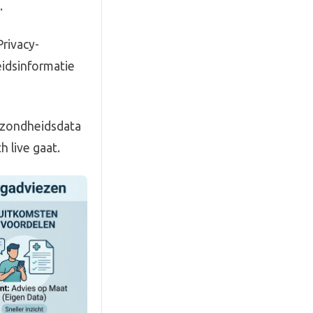
.
Privacy-
idsinformatie
gezondheidsdata
h live gaat.