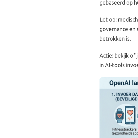
gebaseerd op hu
Let op: medische
governance en 
betrokken is.
Actie: bekijk o
in AI-tools invo