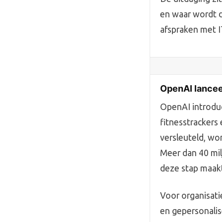
en waar wordt d
afspraken met I
OpenAI lancee
OpenAI introdu
fitnesstrackers
versleuteld, wor
Meer dan 40 mi
deze stap maakt
Voor organisati
en gepersonalis