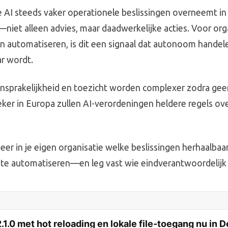
oe AI steeds vaker operationele beslissingen overneemt in
iet alleen advies, maar daadwerkelijke acties. Voor orga
n automatiseren, is dit een signaal dat autonoom handel
ar wordt.
ansprakelijkheid en toezicht worden complexer zodra ge
eker in Europa zullen AI-verordeningen heldere regels ove
seer in je eigen organisatie welke beslissingen herhaalbaa
te automatiseren—en leg vast wie eindverantwoordelijk bl
1.0 met hot reloading en lokale file-toegang nu in 