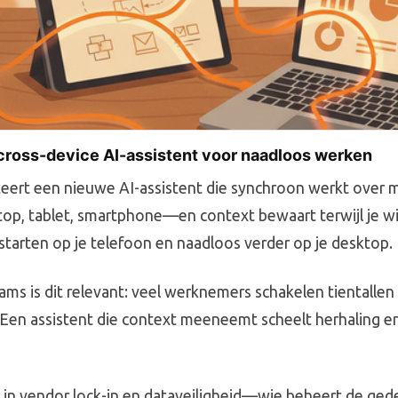
cross-device AI-assistent voor naadloos werken
eert een nieuwe AI-assistent die synchroon werkt over 
p, tablet, smartphone—en context bewaart terwijl je wi
 starten op je telefoon en naadloos verder op je desktop.
ams is dit relevant: veel werknemers schakelen tientallen
 Een assistent die context meeneemt scheelt herhaling 
t in vendor lock-in en dataveiligheid—wie beheert de ged