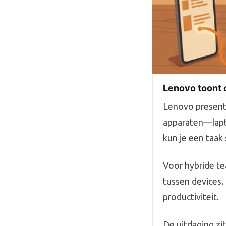
Lenovo toont 
Lenovo present
apparaten—lapto
kun je een taak
Voor hybride te
tussen devices.
productiviteit.
De uitdaging zi