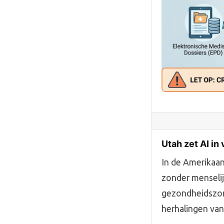
Utah zet AI i
In de Amerikaan
zonder menselij
gezondheidszor
herhalingen van