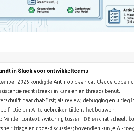
andt in Slack voor ontwikkelteams
ember 2025 kondigde Anthropic aan dat Claude Code nu in
ssistentie rechtstreeks in kanalen en threads benut.
rschuift naar chat-first; als review, debugging en uitleg i
 de frictie om AI te gebruiken tijdens het bouwen.
: Minder context-switching tussen IDE en chat scheelt k
ersnelt triage en code-discussies; bovendien kun je AI-toe