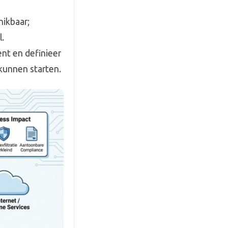
hikbaar;
.
nt en definieer
 kunnen starten.