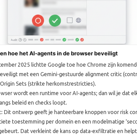
en hoe het AI-agents in de browser beveiligt
cember 2025 lichtte Google toe hoe Chrome zijn komend
beveiligt met een Gemini-gestuurde alignment critic (cont
Origin Sets (strikte herkomstrestricties).
wser wordt een runtime voor AI-agents; dan wil je dat elk
langs beleid en checks loopt.
: Dit ontwerp geeft je hanteerbare knoppen voor risk cont
iciete toestemming per domein en een modelmatige 'seco
gebeurt. Dat verkleint de kans op data-exfiltratie en helpt 