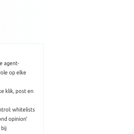
e agent-
role op elke
e klik, post en
rol: whitelists
nd opinion'
bij