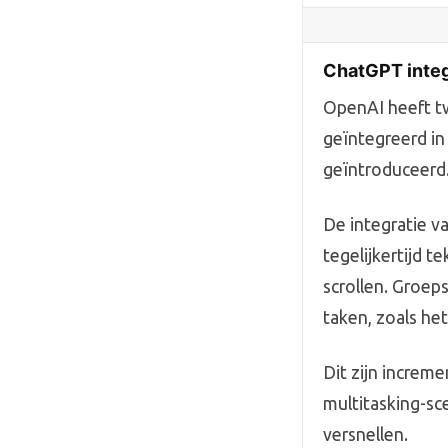
ChatGPT integ
OpenAI heeft tw
geïntegreerd in
geïntroduceerd
De integratie v
tegelijkertijd t
scrollen. Groep
taken, zoals he
Dit zijn increm
multitasking-sc
versnellen.