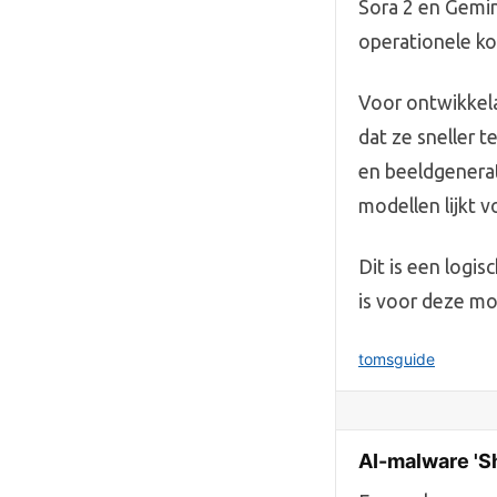
Sora 2 en Gemin
operationele ko
Voor ontwikkela
dat ze sneller 
en beeldgenerat
modellen lijkt vo
Dit is een logi
is voor deze mo
tomsguide
AI-malware 'S