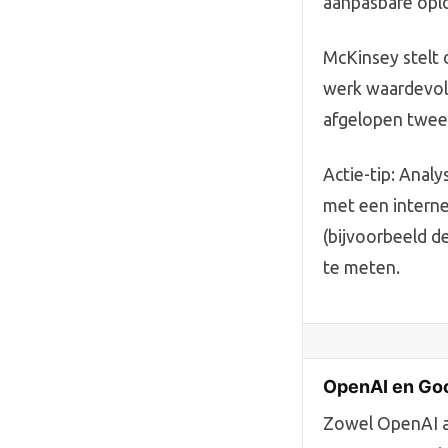
aanpasbare opl
McKinsey stelt d
werk waardevoll
afgelopen twee 
Actie-tip: Anal
met een interne
(bijvoorbeeld d
te meten.
OpenAI en Goo
Zowel OpenAI a