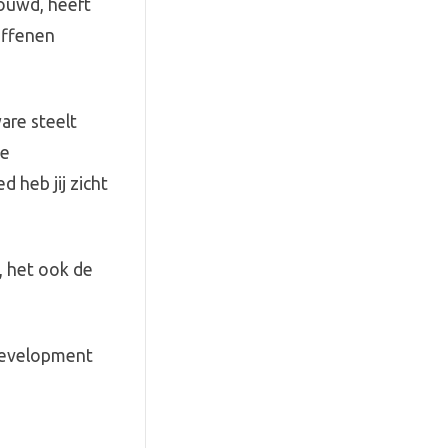
ouwd, heeft
offenen
are steelt
me
 heb jij zicht
, het ook de
 development