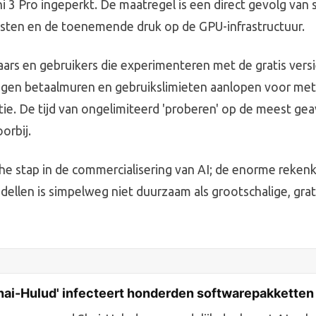
i 3 Pro ingeperkt. De maatregel is een direct gevolg van 
sten en de toenemende druk op de GPU-infrastructuur.
ars en gebruikers die experimenteren met de gratis versi
tegen betaalmuren en gebruikslimieten aanlopen voor me
ie. De tijd van ongelimiteerd 'proberen' op de meest ge
orbij.
sche stap in de commercialisering van AI; de enorme reken
dellen is simpelweg niet duurzaam als grootschalige, grati
hai-Hulud' infecteert honderden softwarepakketten