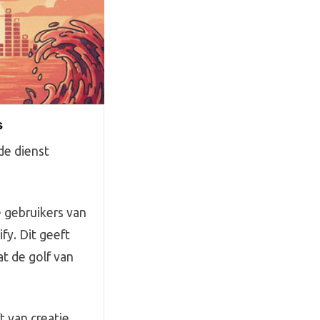
s
de dienst
e gebruikers van
fy. Dit geeft
at de golf van
t van creatie