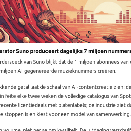
rator Suno produceert dagelijks 7 miljoen nummer
erdersdeck van Suno blijkt dat de 1 miljoen abonnees van 
7 miljoen AI-gegenereerde muzieknummers creëren.
kkende getal laat de schaal van AI-contentcreatie zien: d
in feite elke twee weken de volledige catalogus van Spoti
ecente licentiedeals met platenlabels; de industrie ziet d
te stoppen is en kiest voor een model van samenwerking.
 volume, niet per se om kwaliteit. De uitdaging verschuif