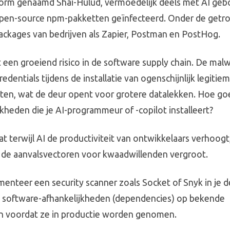
rm genaamd Shai-Hulud, vermoedelijk deels met AI geb
pen-source npm-pakketten geïnfecteerd. Onder de getr
ackages van bedrijven als Zapier, Postman en PostHog.
 een groeiend risico in de software supply chain. De malw
edentials tijdens de installatie van ogenschijnlijk legitie
en, wat de deur opent voor grotere datalekken. Hoe goed
jkheden die je AI-programmeur of -copilot installeert?
at terwijl AI de productiviteit van ontwikkelaars verhoogt
 de aanvalsvectoren voor kwaadwillenden vergroot.
ementeer een security scanner zoals Socket of Snyk in je
je software-afhankelijkheden (dependencies) op bekende
 voordat ze in productie worden genomen.