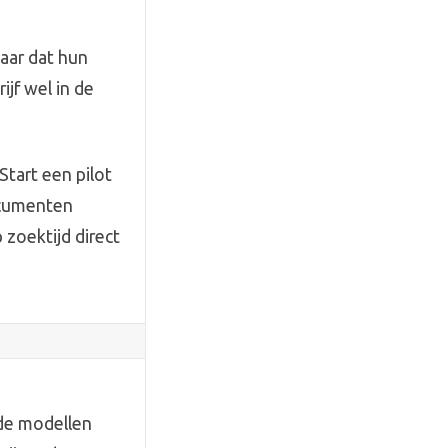
maar dat hun
jf wel in de
Start een pilot
ocumenten
 zoektijd direct
de modellen