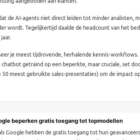
ossing aangeboden aan klanten.
at de AI-agents niet direct leiden tot minder analisten, 
er wordt. Tegelijkertijd daalde de headcount van het bedri
jaar.
yseer je meest tijdrovende, herhalende kennis-workflows. 
 chatbot getraind op een beperkte, maar cruciale, set d
e 50 meest gebruikte sales-presentaties) om de impact op
gle beperken gratis toegang tot topmodellen
ls Google hebben de gratis toegang tot hun geavanceer