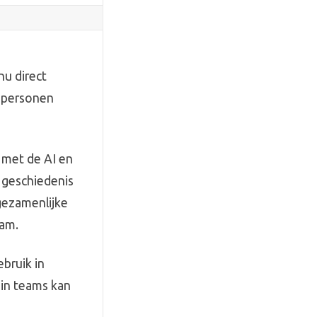
u direct
0 personen
n met de AI en
e geschiedenis
gezamenlijke
eam.
bruik in
 in teams kan