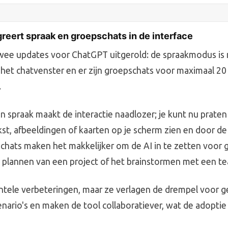
reert spraak en groepschats in de interface
ee updates voor ChatGPT uitgerold: de spraakmodus is n
 het chatvenster en er zijn groepschats voor maximaal 2
.
an spraak maakt de interactie naadlozer; je kunt nu prate
ekst, afbeeldingen of kaarten op je scherm zien en door d
schats maken het makkelijker om de AI in te zetten voor 
t plannen van een project of het brainstormen met een t
entele verbeteringen, maar ze verlagen de drempel voor ge
enario's en maken de tool collaboratiever, wat de adoptie