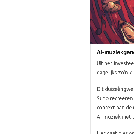
AI-muziekgene
Uit het investe
dagelijks zo'n 
Dit duizelingwe
Suno recreëren 
context aan de r
AI-muziek niet 
Het gaat hier om