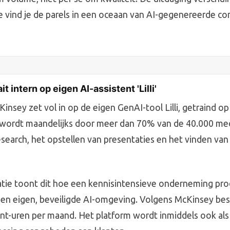
oe vind je de parels in een oceaan van AI-gegenereerde co
 intern op eigen AI-assistent 'Lilli'
nsey zet vol in op de eigen GenAI-tool Lilli, getraind op
l wordt maandelijks door meer dan 70% van de 40.000 m
esearch, het opstellen van presentaties en het vinden van
atie toont dit hoe een kennisintensieve onderneming prod
n eigen, beveiligde AI-omgeving. Volgens McKinsey bespa
nt-uren per maand. Het platform wordt inmiddels ook als