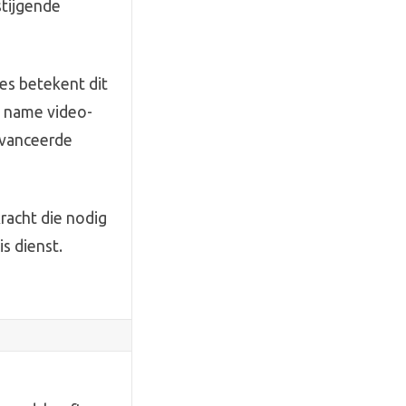
stijgende
es betekent dit
t name video-
avanceerde
kracht die nodig
s dienst.