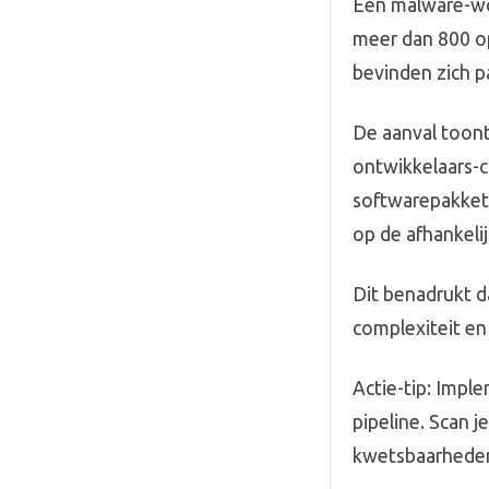
Een malware-wo
meer dan 800 o
bevinden zich p
De aanval toont
ontwikkelaars-cr
softwarepakkett
op de afhankeli
Dit benadrukt d
complexiteit en
Actie-tip: Impl
pipeline. Scan 
kwetsbaarheden