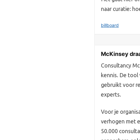
naar curatie: h
billboard
McKinsey draait
Consultancy McKi
kennis. De too
gebruikt voor r
experts.
Voor je organis
verhogen met ee
50.000 consulta