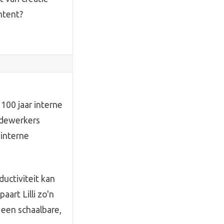
ntent?
 100 jaar interne
edewerkers
 interne
uctiviteit kan
art Lilli zo'n
 een schaalbare,