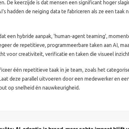
n. De keerzijde is dat mensen een significant hoger sla
I's hadden de neiging data te fabriceren als ze een taak 
 dat een hybride aanpak, 'human-agent teaming', moment
elegeer de repetitieve, programmeerbare taken aan AI, m
ht voor creativiteit, verificatie en taken die visueel inzich
ificeer één repetitieve taak in je team, zoals het categori
Laat deze parallel uitvoeren door een medewerker en ee
tput op snelheid én nauwkeurigheid.