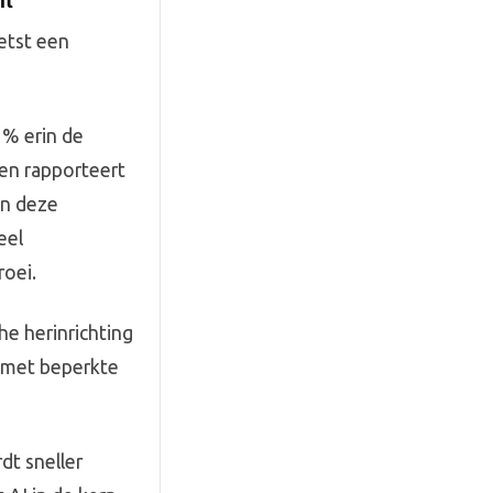
it
etst een
3% erin de
ven rapporteert
an deze
eel
roei.
che herinrichting
n met beperkte
dt sneller