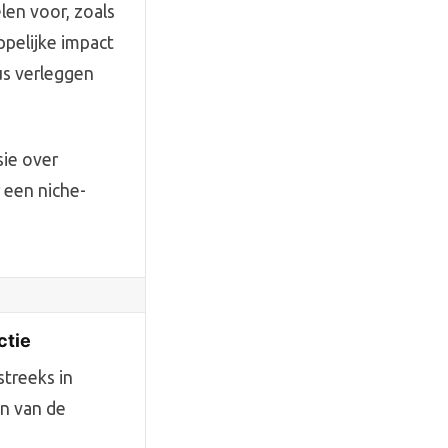
len voor, zoals
pelijke impact
cus verleggen
sie over
r een niche-
ctie
streeks in
en van de