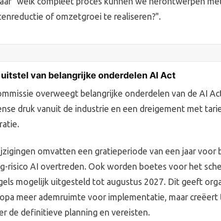
maar "welk compleet proces kunnen we herontwerpen met 
nreductie of omzetgroei te realiseren?".
itstel van belangrijke onderdelen AI Act
missie overweegt belangrijke onderdelen van de AI Act u
tense druk vanuit de industrie en een dreigement met tar
atie.
jzigingen omvatten een gratieperiode van een jaar voor b
g-risico AI overtreden. Ook worden boetes voor het sch
els mogelijk uitgesteld tot augustus 2027. Dit geeft orga
Europa meer ademruimte voor implementatie, maar creëert t
r de definitieve planning en vereisten.