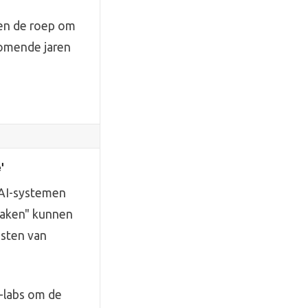
 en de roep om
komende jaren
'
 AI-systemen
raken" kunnen
osten van
I-labs om de