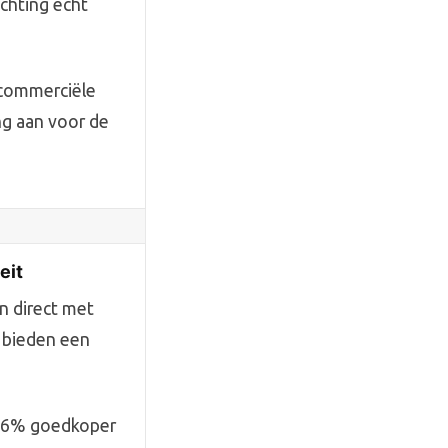
ichting echt
 commerciële
ng aan voor de
eit
n direct met
 bieden een
-96% goedkoper