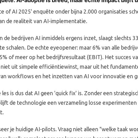
te: AI-adoptie is breed, maar echte impact blijft u
te of AI 2025' enquête onder bijna 2.000 organisaties sch
an de realiteit van AI-implementatie.
de bedrijven AI inmiddels ergens inzet, slaagt slechts 3
te schalen. De echte eyeopener: maar 6% van alle bedrij
5% of meer op het bedrijfsresultaat (EBIT). Het succes v
niet uit simpele efficiëntiewinst, maar uit het fundament
n workflows en het inzetten van AI voor innovatie en g
 les is dus dat AI geen 'quick fix' is. Zonder een strategis
lijft de technologie een verzameling losse experimente
t.
seer je huidige AI-pilots. Vraag niet alleen "welke taak wor