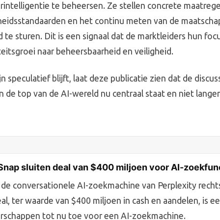
erintelligentie te beheersen. Ze stellen concrete maatrege
heidsstandaarden en het continu meten van de maatschap
 te sturen. Dit is een signaal dat de marktleiders hun fo
teitsgroei naar beheersbaarheid en veiligheid.
n speculatief blijft, laat deze publicatie zien dat de discus
n de top van de AI-wereld nu centraal staat en niet lange
Snap sluiten deal van $400 miljoen voor AI-zoekfun
 de conversationele AI-zoekmachine van Perplexity recht
al, ter waarde van $400 miljoen in cash en aandelen, is e
erschappen tot nu toe voor een AI-zoekmachine.