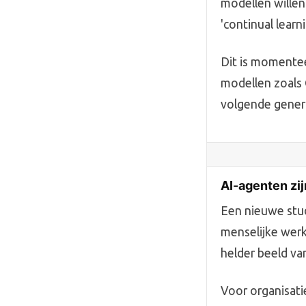
modellen willen 
'continual learni
Dit is momente
modellen zoals 
volgende genera
AI-agenten zij
Een nieuwe stud
menselijke werk
helder beeld va
Voor organisati