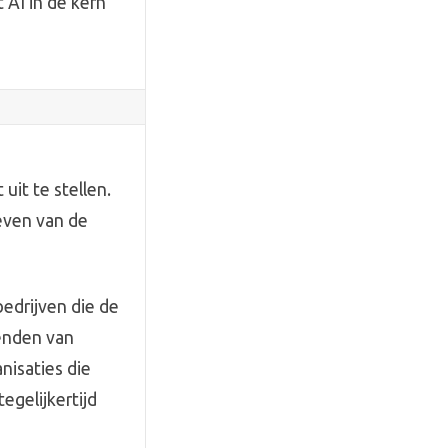
AI in de kern
it te stellen.
ieven van de
edrijven die de
enden van
nisaties die
egelijkertijd