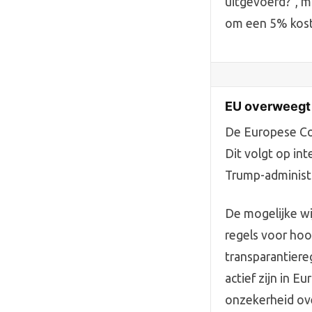
uitgevoerd?", 
om een 5% koste
EU overweegt u
De Europese Com
Dit volgt op in
Trump-administr
De mogelijke wi
regels voor hoo
transparantiereg
actief zijn in 
onzekerheid ove