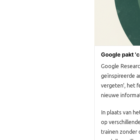
Google pakt 'c
Google Research
geïnspireerde a
vergeten', het 
nieuwe informat
In plaats van h
op verschillend
trainen zonder d