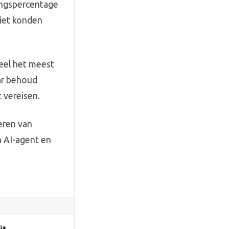
gingspercentage
niet konden
eel het meest
aar behoud
t vereisen.
seren van
n AI-agent en