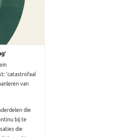
ng'
ein
: 'catastrofaal
aanleren van
nderdelen die
tinu bij te
saties die