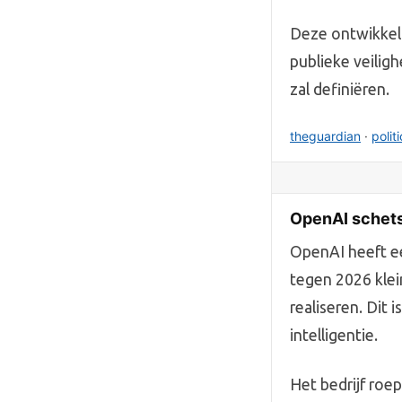
Deze ontwikkeli
publieke veilig
zal definiëren.
theguardian
·
polit
OpenAI schetst
OpenAI heeft e
tegen 2026 klei
realiseren. Dit 
intelligentie.
Het bedrijf roe