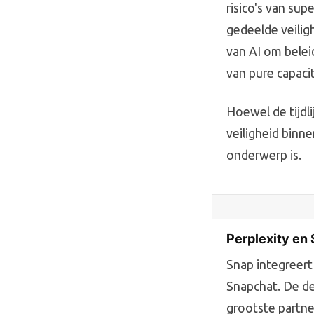
risico's van sup
gedeelde veilig
van AI om beleid
van pure capaci
Hoewel de tijdlij
veiligheid binne
onderwerp is.
Perplexity en 
Snap integreert
Snapchat. De de
grootste partn