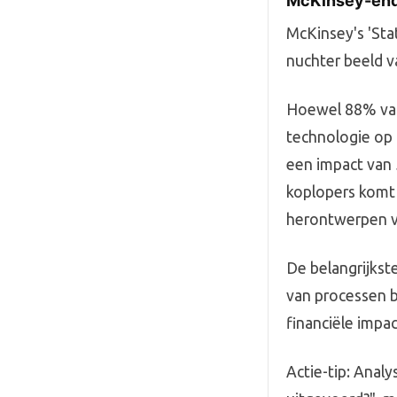
McKinsey-enquê
McKinsey's 'Sta
nuchter beeld v
Hoewel 88% van 
technologie op 
een impact van 
koplopers komt 
herontwerpen va
De belangrijkste
van processen b
financiële impac
Actie-tip: Analy