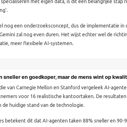
specialiseren met eigen data, is dit een belangrijke stap r
ng'.
el nog een onderzoeksconcept, dus de implementatie in
Gemini zal nog even duren. Het wijst echter wel de richti
tie, meer flexibele AI-systemen.
n sneller en goedkoper, maar de mens wint op kwalit
ie van Carnegie Mellon en Stanford vergeleek AI-agente
nemers voor 16 realistische kantoortaken. De resultaten
n de huidige stand van de technologie.
es betekent dit dat AI-agenten taken 88% sneller en 90