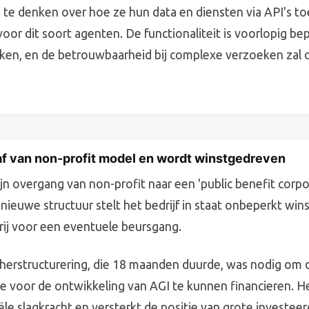
 te denken over hoe ze hun data en diensten via API's to
or dit soort agenten. De functionaliteit is voorlopig be
aken, en de betrouwbaarheid bij complexe verzoeken zal 
af van non-profit model en wordt winstgedreven
jn overgang van non-profit naar een 'public benefit corpo
nieuwe structuur stelt het bedrijf in staat onbeperkt win
ij voor een eventuele beursgang.
 herstructurering, die 18 maanden duurde, was nodig om
e voor de ontwikkeling van AGI te kunnen financieren. 
e slagkracht en versterkt de positie van grote investeer