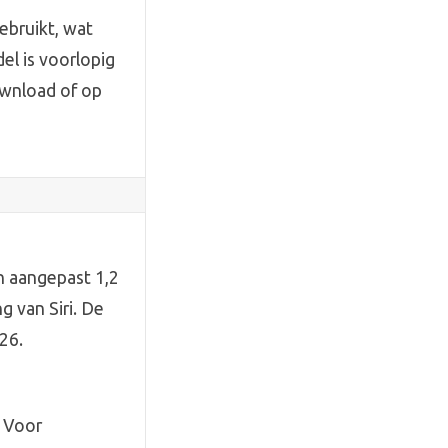
ebruikt, wat
el is voorlopig
ownload of op
en aangepast 1,2
 van Siri. De
26.
e
. Voor