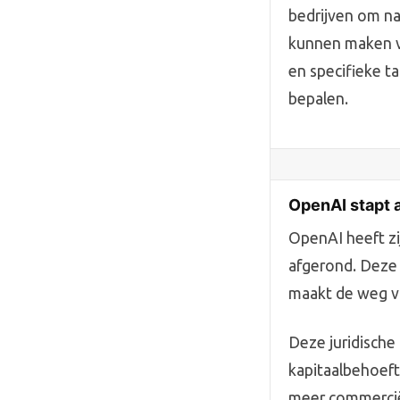
bedrijven om na
kunnen maken vo
en specifieke t
bepalen.
OpenAI stapt 
OpenAI heeft zi
afgerond. Deze 
maakt de weg vr
Deze juridische
kapitaalbehoeft
meer commerciël