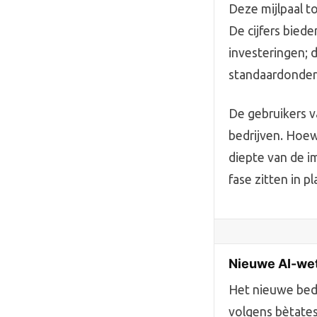
Deze mijlpaal 
De cijfers bied
investeringen; 
standaardonderd
De gebruikers v
bedrijven. Hoew
diepte van de i
fase zitten in p
Nieuwe AI-we
Het nieuwe bedr
volgens bètates