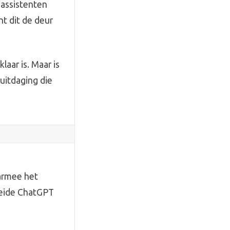
 assistenten
t dit de deur
laar is. Maar is
uitdaging die
aarmee het
roeide ChatGPT