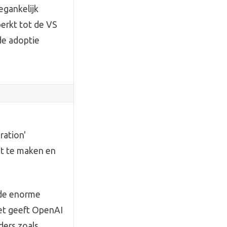
egankelijk
perkt tot de VS
de adoptie
ration'
st te maken en
 de enorme
Het geeft OpenAI
ders zoals