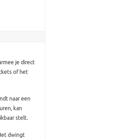
armee je direct
ckets of het
indt naar een
turen, kan
kbaar stelt.
Het dwingt