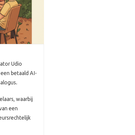
ator Udio
een betaald AI-
alogus.
elaars, waarbij
 van een
eursrechtelijk