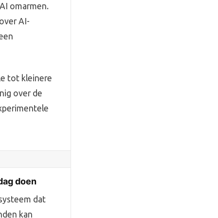
 AI omarmen.
over AI-
 een
e tot kleinere
nig over de
experimentele
dag doen
-systeem dat
anden kan