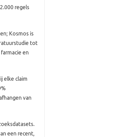
42.000 regels
aken; Kosmos is
ratuurstudie tot
 farmacie en
j elke claim
79%
k afhangen van
zoeksdatasets.
an een recent,