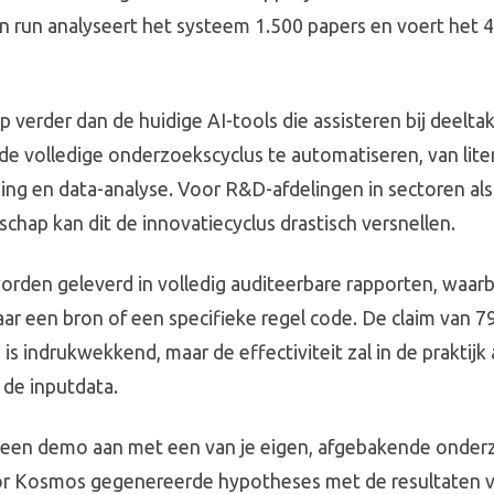
en run analyseert het systeem 1.500 papers en voert het 
p verder dan de huidige AI-tools die assisteren bij deelt
 volledige onderzoekscyclus te automatiseren, van lite
g en data-analyse. Voor R&D-afdelingen in sectoren als
chap kan dit de innovatiecyclus drastisch versnellen.
orden geleverd in volledig auditeerbare rapporten, waarbi
naar een bron of een specifieke regel code. De claim van 
is indrukwekkend, maar de effectiviteit zal in de praktij
 de inputdata.
g een demo aan met een van je eigen, afgebakende onder
oor Kosmos gegenereerde hypotheses met de resultaten v