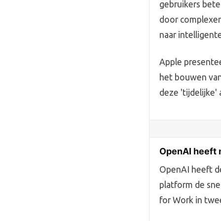
gebruikers bete
door complexere
naar intelligent
Apple presenteer
het bouwen van 
deze 'tijdelijke
OpenAI heeft n
OpenAI heeft de
platform de snel
for Work in tw