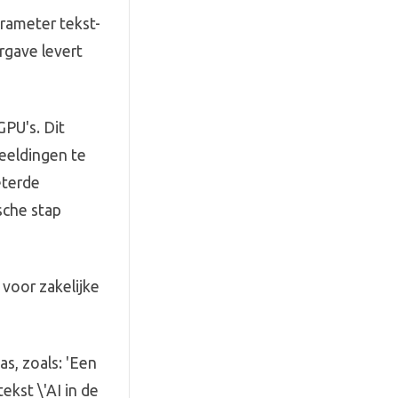
arameter tekst-
rgave levert
GPU's. Dit
eeldingen te
eterde
sche stap
 voor zakelijke
s, zoals: 'Een
kst \'AI in de