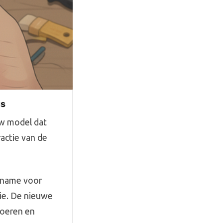
us
uw model dat
actie van de
t name voor
tie. De nieuwe
voeren en