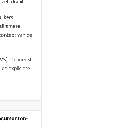
zelf draait.
uikers
 slimmere
 context van de
 (VS). De meest
ien expliciete
onsumenten-