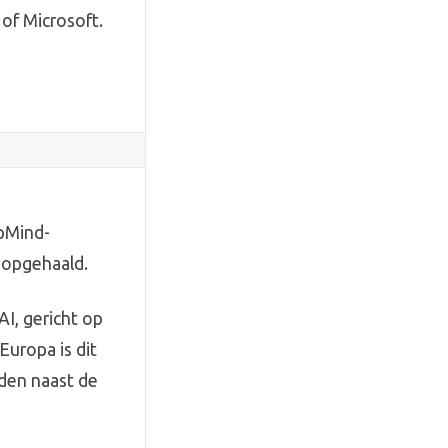
of Microsoft.
epMind-
 opgehaald.
AI, gericht op
Europa is dit
rden naast de