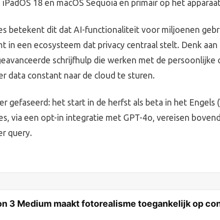
, iPadOS 18 en macOS Sequoia en primair op het apparaat 
es betekent dit dat AI-functionaliteit voor miljoenen gebr
t in een ecosysteem dat privacy centraal stelt. Denk aan
 geavanceerde schrijfhulp die werken met de persoonlijke
er data constant naar de cloud te sturen.
ter gefaseerd: het start in de herfst als beta in het Engels
es, via een opt-in integratie met GPT-4o, vereisen bovend
r query.
ion 3 Medium maakt fotorealisme toegankelijk op c