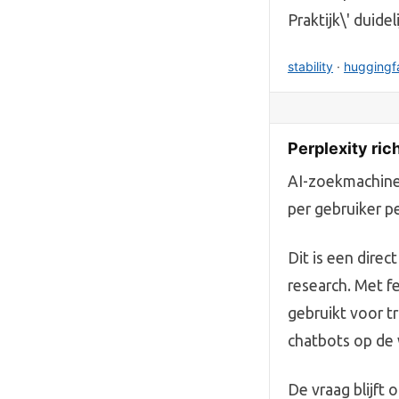
Praktijk\' duidel
stability
·
huggingf
Perplexity ric
AI-zoekmachine 
per gebruiker pe
Dit is een dire
research. Met f
gebruikt voor t
chatbots op de 
De vraag blijft