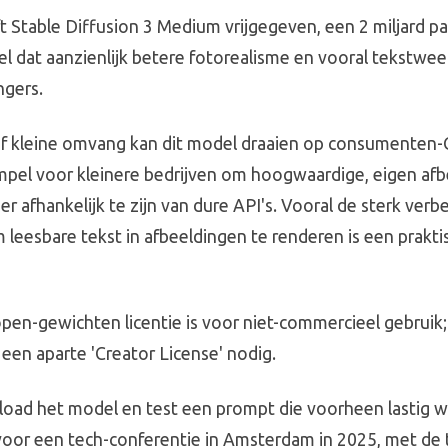
ft Stable Diffusion 3 Medium vrijgegeven, een 2 miljard p
l dat aanzienlijk betere fotorealisme en vooral tekstwee
ngers.
ief kleine omvang kan dit model draaien op consumenten-
mpel voor kleinere bedrijven om hoogwaardige, eigen afb
r afhankelijk te zijn van dure API's. Vooral de sterk verb
 leesbare tekst in afbeeldingen te renderen is een prakti
open-gewichten licentie is voor niet-commercieel gebruik;
 een aparte 'Creator License' nodig.
load het model en test een prompt die voorheen lastig wa
oor een tech-conferentie in Amsterdam in 2025, met de te