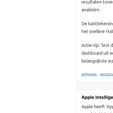
resultaten tone
analisten.
De kanttekening
het snellere Hai
Actie-tip: Test
dashboard uit e
belangrijkste in
anthropic
·
techcr
Apple Intellig
Apple heeft 'Ap