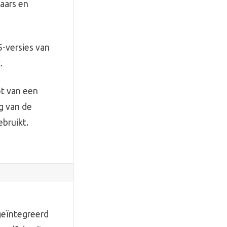
aars en
5-versies van
.
ot van een
g van de
ebruikt.
geïntegreerd