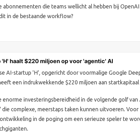
 abonnementen die teams wellicht al hebben bij OpenAI 
dit in de bestaande workflow?
 'H' haalt $220 miljoen op voor 'agentic' AI
se AI-startup 'H', opgericht door voormalige Google De
eeft een indrukwekkende $220 miljoen aan startkapitaal
de enorme investeringsbereidheid in de volgende golf van 
' die complexe, meerstaps taken kunnen uitvoeren. Voor 
 ontwikkeling in de poging om een serieuze speler te wo
chgiganten.