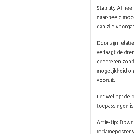
Stability AI hee
naar-beeld mode
dan zijn voorga
Door zijn relat
verlaagt de dre
genereren zonde
mogelijkheid om
vooruit.
Let wel op: de 
toepassingen is
Actie-tip: Down
reclameposter v