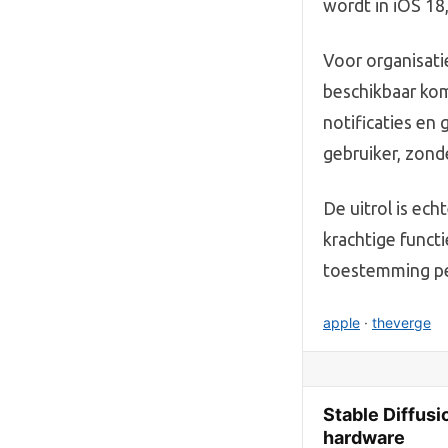
wordt in iOS 18
Voor organisati
beschikbaar kom
notificaties en
gebruiker, zond
De uitrol is ech
krachtige functi
toestemming pe
apple
·
theverge
Stable Diffus
hardware